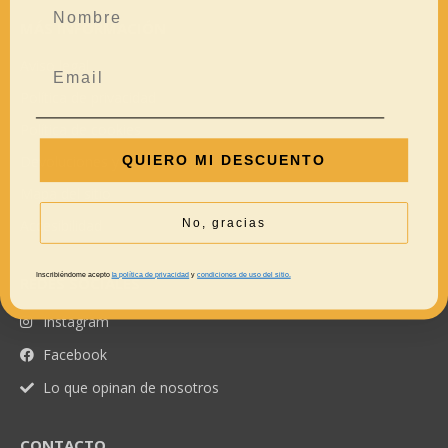
MÁS INFORMACIÓN
Aviso legal
Política de privacidad
Política de cookies
QUIERO MI DESCUENTO
Devoluciones y reembolsos
Mapa del sitio
No, gracias
Accesibilidad
Inscribiéndome acepto
la política de privacidad
y
condiciones de uso del sitio.
REDES SOCIALES
Instagram
Facebook
Lo que opinan de nosotros
CONTACTO