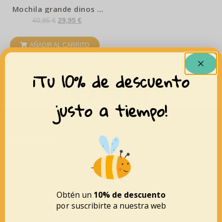
Mochila grande dinos –
Tutete
40,95
€
29,95
€
AÑADIR AL CARRITO
¡Tu 10% de descuento
justo a tiempo!
XARRANCA
Inicio
Tienda
Conócenos
Obtén un
10% de descuento
por suscribirte a nuestra web
Contacto