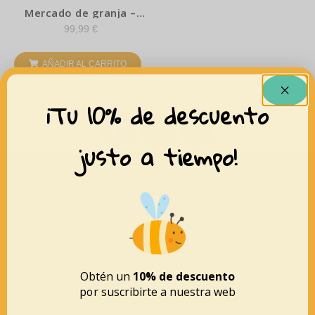
Mercado de granja –
Janod
99,99
€
AÑADIR AL CARRITO
¡Tu 10% de descuento
justo a tiempo!
XARRANCA
Inicio
Tienda
Conócenos
Obtén un
10% de descuento
por suscribirte a nuestra web
Contacto