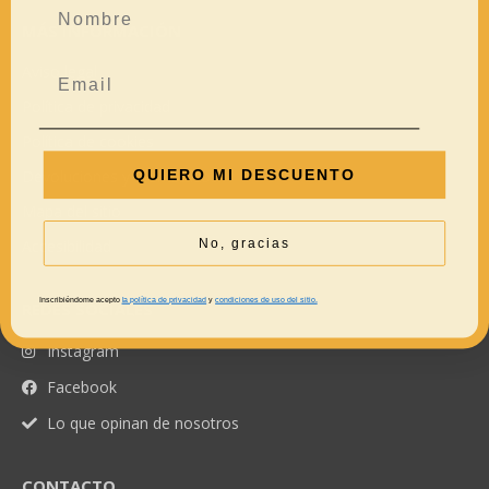
MÁS INFORMACIÓN
Aviso legal
Política de privacidad
Política de cookies
QUIERO MI DESCUENTO
Devoluciones y reembolsos
Mapa del sitio
No, gracias
Accesibilidad
Inscribiéndome acepto
la política de privacidad
y
condiciones de uso del sitio.
REDES SOCIALES
Instagram
Facebook
Lo que opinan de nosotros
CONTACTO