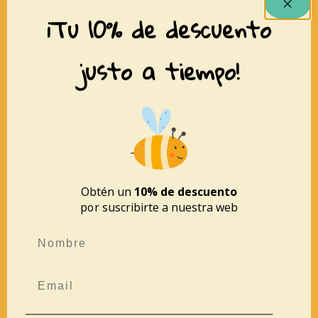
¡Tu 10% de descuento
XARRANCA
Inicio
justo a tiempo!
Tienda
Conócenos
Contacto
MÁS INFORMACIÓN
Aviso legal
Obtén un
10% de descuento
por suscribirte a nuestra web
Política de privacidad
Política de cookies
Devoluciones y reembolsos
Mapa del sitio
Accesibilidad