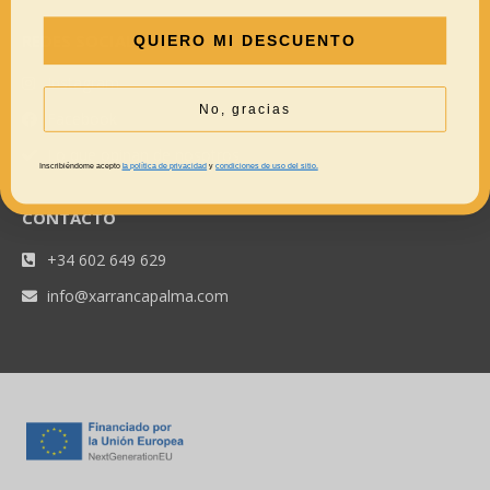
REDES SOCIALES
QUIERO MI DESCUENTO
Instagram
No, gracias
Facebook
Lo que opinan de nosotros
Inscribiéndome acepto
la política de privacidad
y
condiciones de uso del sitio.
CONTACTO
+34 602 649 629
info@xarrancapalma.com