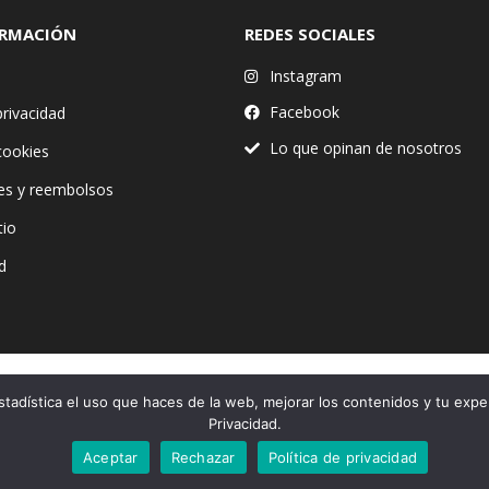
ORMACIÓN
REDES SOCIALES
Instagram
Facebook
privacidad
Lo que opinan de nosotros
 cookies
es y reembolsos
tio
d
stadística el uso que haces de la web, mejorar los contenidos y tu expe
Financiado por la Unión Europea – NextGenerationEU
Privacidad.
Aceptar
Rechazar
Política de privacidad