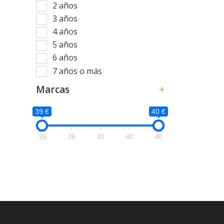
2 años
3 años
4 años
5 años
6 años
7 años o más
Marcas
+
39 €
40 €
39
39
40
40
40