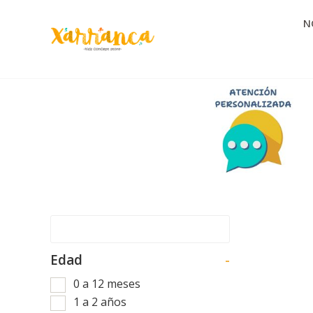
N
Edad
-
0 a 12 meses
1 a 2 años