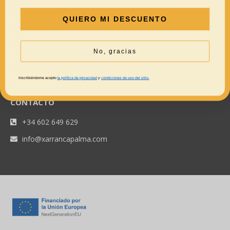
REDES SOCIALES
QUIERO MI DESCUENTO
Instagram
No, gracias
Facebook
Lo que opinan de nosotros
Inscribiéndome acepto
la política de privacidad
y
condiciones de uso del sitio.
CONTACTO
+34 602 649 629
info@xarrancapalma.com