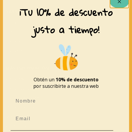
¡Tu 10% de descuento
XARRANCA
Inicio
justo a tiempo!
Tienda
Conócenos
Contacto
MÁS INFORMACIÓN
Aviso legal
Obtén un
10% de descuento
por suscribirte a nuestra web
Política de privacidad
Política de cookies
Devoluciones y reembolsos
Mapa del sitio
Accesibilidad