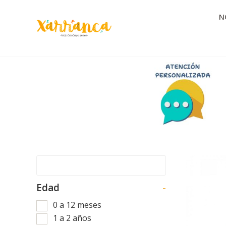
N
Edad
-
0 a 12 meses
1 a 2 años