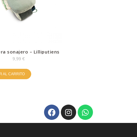
era sonajero – Lilliputiens
9,99
€
R AL CARRITO