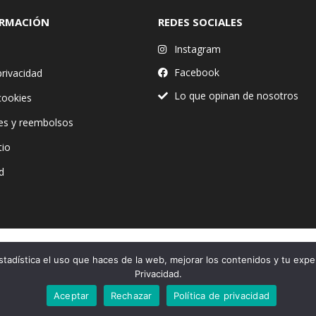
ORMACIÓN
REDES SOCIALES
Instagram
Facebook
privacidad
Lo que opinan de nosotros
 cookies
es y reembolsos
tio
d
stadística el uso que haces de la web, mejorar los contenidos y tu expe
Financiado por la Unión Europea – NextGenerationEU
Privacidad.
Aceptar
Rechazar
Política de privacidad