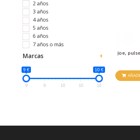
2 años
3 años
4 años
5 años
6 años
7 años o más
Joe, puls
Marcas
+
9 €
10 €
AÑADI
9
9
10
10
10