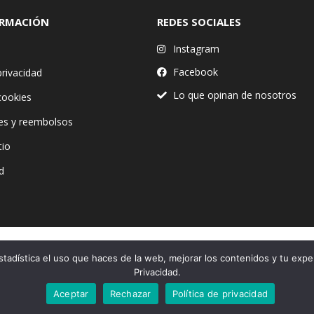
ORMACIÓN
REDES SOCIALES
Instagram
Facebook
privacidad
Lo que opinan de nosotros
 cookies
es y reembolsos
tio
d
stadística el uso que haces de la web, mejorar los contenidos y tu expe
Financiado por la Unión Europea – NextGenerationEU
Privacidad.
Aceptar
Rechazar
Política de privacidad