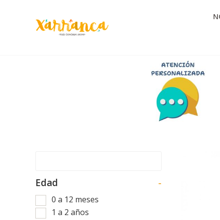
N
Edad
-
0 a 12 meses
1 a 2 años