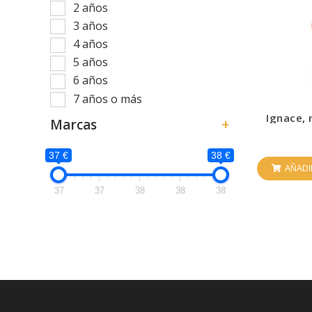
2 años
3 años
4 años
5 años
6 años
7 años o más
Ignace, 
Marcas
+
37 €
38 €
AÑADI
37
37
38
38
38