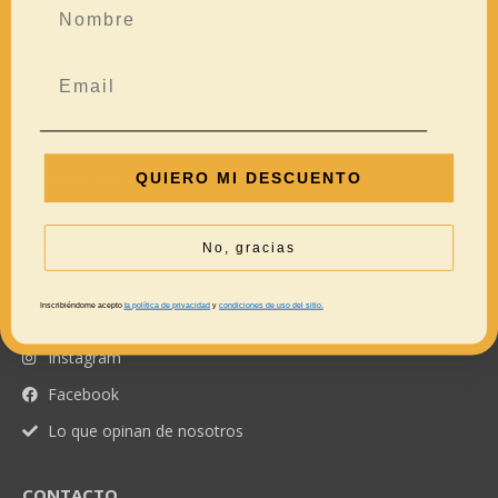
MÁS INFORMACIÓN
Aviso legal
Política de privacidad
Política de cookies
QUIERO MI DESCUENTO
Devoluciones y reembolsos
Mapa del sitio
No, gracias
Accesibilidad
Inscribiéndome acepto
la política de privacidad
y
condiciones de uso del sitio.
REDES SOCIALES
Instagram
Facebook
Lo que opinan de nosotros
CONTACTO