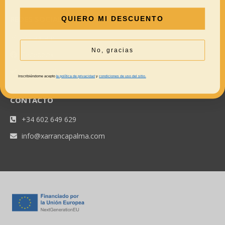
REDES SOCIALES
QUIERO MI DESCUENTO
Instagram
No, gracias
Facebook
Lo que opinan de nosotros
Inscribiéndome acepto
la política de privacidad
y
condiciones de uso del sitio.
CONTACTO
+34 602 649 629
info@xarrancapalma.com