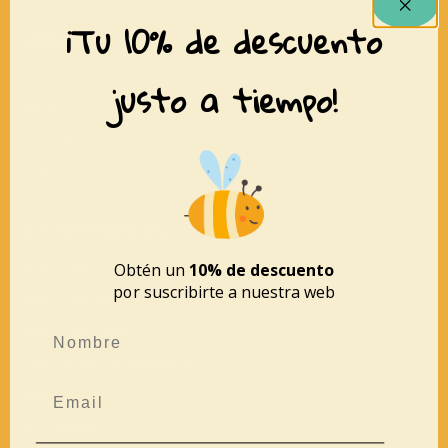
¡Tu 10% de descuento
XARRANCA
Inicio
justo a tiempo!
Tienda
Conócenos
Contacto
MÁS INFORMACIÓN
Aviso legal
Obtén un
10% de descuento
por suscribirte a nuestra web
Política de privacidad
Política de cookies
Devoluciones y reembolsos
Mapa del sitio
Accesibilidad