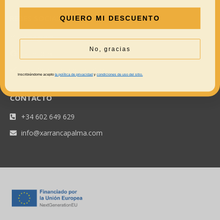
REDES SOCIALES
QUIERO MI DESCUENTO
Instagram
No, gracias
Facebook
Lo que opinan de nosotros
Inscribiéndome acepto
la política de privacidad
y
condiciones de uso del sitio.
CONTACTO
+34 602 649 629
info@xarrancapalma.com