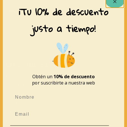
¡Tu 10% de descuento
XARRANCA
Inicio
justo a tiempo!
Tienda
Conócenos
Contacto
MÁS INFORMACIÓN
Aviso legal
Obtén un
10% de descuento
por suscribirte a nuestra web
Política de privacidad
Política de cookies
Devoluciones y reembolsos
Mapa del sitio
Accesibilidad