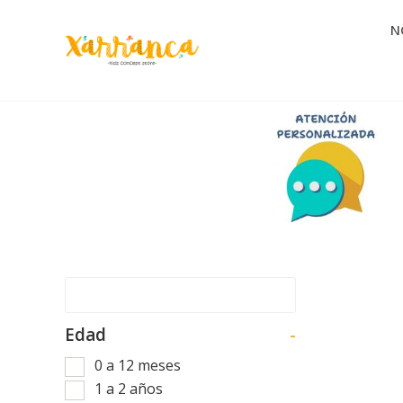
N
Edad
-
0 a 12 meses
1 a 2 años