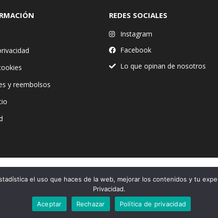
ORMACIÓN
REDES SOCIALES
Instagram
Facebook
privacidad
Lo que opinan de nosotros
 cookies
es y reembolsos
tio
d
stadística el uso que haces de la web, mejorar los contenidos y tu expe
Financiado por la Unión Europea – NextGenerationEU
Privacidad.
Aceptar
Rechazar
Política de privacidad