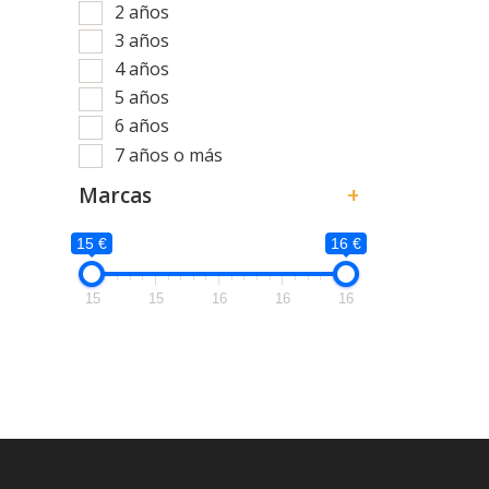
2 años
3 años
4 años
5 años
6 años
7 años o más
Marcas
+
15 €
16 €
15
15
16
16
16