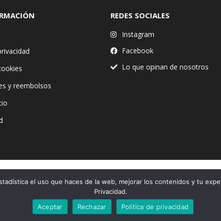
ORMACIÓN
REDES SOCIALES
Instagram
Facebook
privacidad
Lo que opinan de nosotros
 cookies
es y reembolsos
tio
d
stadística el uso que haces de la web, mejorar los contenidos y tu expe
Financiado por la Unión Europea – NextGenerationEU
Privacidad.
Aceptar
Rechazar
Política de privacidad