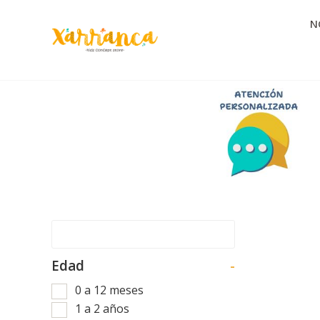
N
Edad
-
0 a 12 meses
1 a 2 años