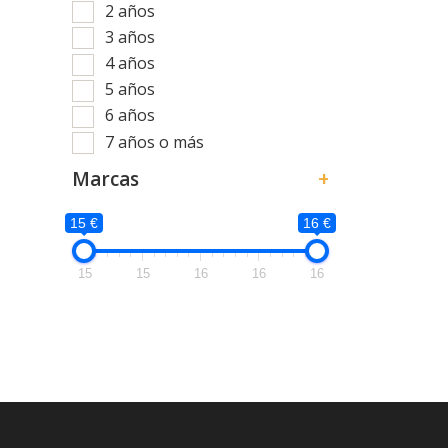
2 años
3 años
4 años
5 años
6 años
7 años o más
Marcas
+
15 €
16 €
15
15
16
16
16