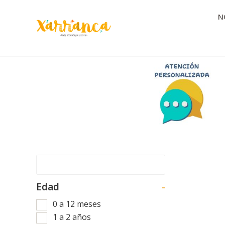
N
Edad
-
0 a 12 meses
1 a 2 años