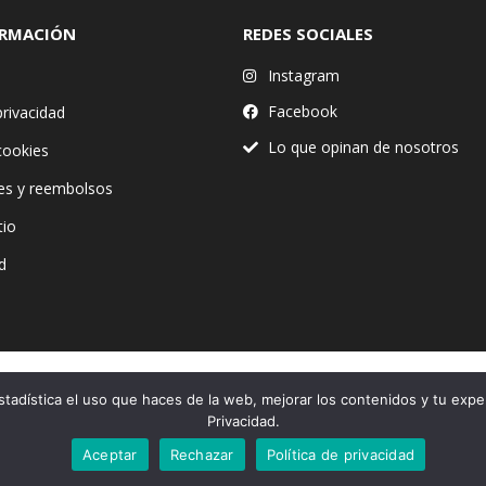
ORMACIÓN
REDES SOCIALES
Instagram
Facebook
privacidad
Lo que opinan de nosotros
 cookies
es y reembolsos
tio
d
stadística el uso que haces de la web, mejorar los contenidos y tu expe
Financiado por la Unión Europea – NextGenerationEU
Privacidad.
Aceptar
Rechazar
Política de privacidad