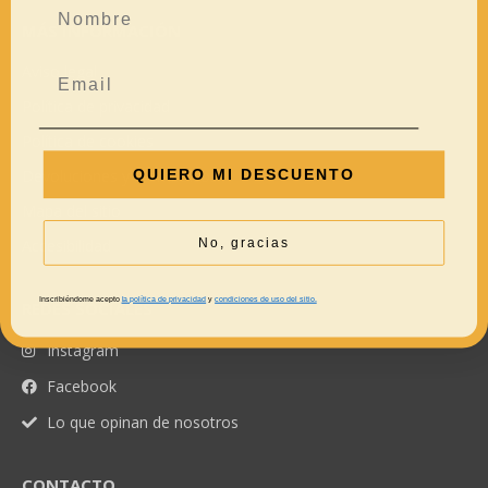
MÁS INFORMACIÓN
Aviso legal
Política de privacidad
Política de cookies
QUIERO MI DESCUENTO
Devoluciones y reembolsos
Mapa del sitio
No, gracias
Accesibilidad
Inscribiéndome acepto
la política de privacidad
y
condiciones de uso del sitio.
REDES SOCIALES
Instagram
Facebook
Lo que opinan de nosotros
CONTACTO