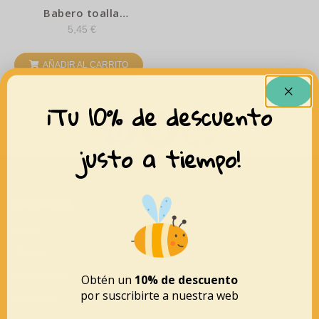
Babero toalla
plastificado con goma
5,45
€
– Verde helecho
AÑADIR AL CARRITO
¡Tu 10% de descuento
justo a tiempo!
XARRANCA
Inicio
Tienda
Conócenos
Obtén un
10% de descuento
por suscribirte a nuestra web
Contacto