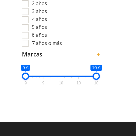
2 años
3 años
4 años
5 años
6 años
7 años o más
Marcas
+
9 €
10 €
9
9
10
10
10