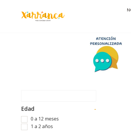
N
Edad
-
0 a 12 meses
1 a 2 años