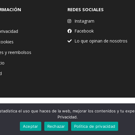
ORMACIÓN
REDES SOCIALES
Instagram
Facebook
privacidad
Lo que opinan de nosotros
 cookies
es y reembolsos
tio
d
stadística el uso que haces de la web, mejorar los contenidos y tu expe
Financiado por la Unión Europea – NextGenerationEU
Privacidad.
Aceptar
Rechazar
Política de privacidad