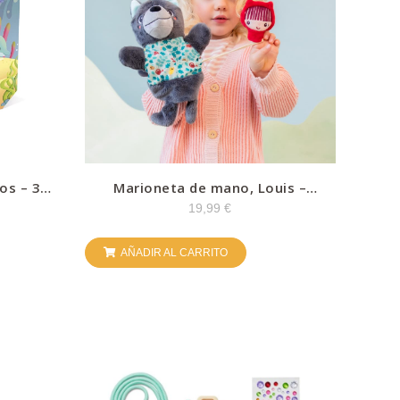
os – 36
Marioneta de mano, Louis –
Lilliputiens
19,99
€
AÑADIR AL CARRITO