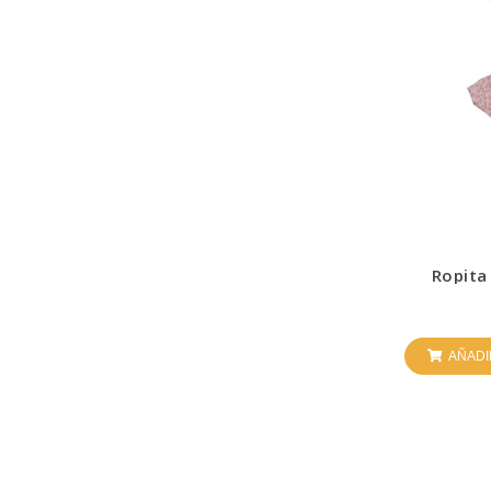
Ropita
AÑADI