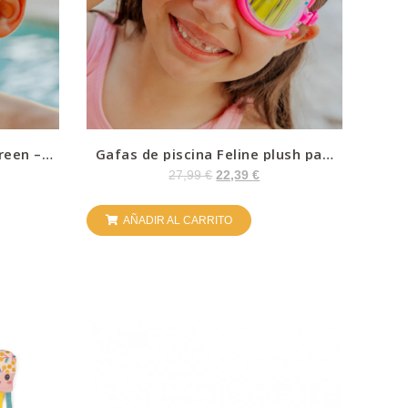
reen –
Gafas de piscina Feline plush paw
pink – Bling
27,99
€
22,39
€
AÑADIR AL CARRITO