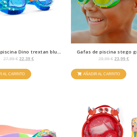
piscina Dino trextan blue
Gafas de piscina stego g
– Bling
Bling
27,99
€
22,39
€
29,99
€
23,99
€
R AL CARRITO
AÑADIR AL CARRITO