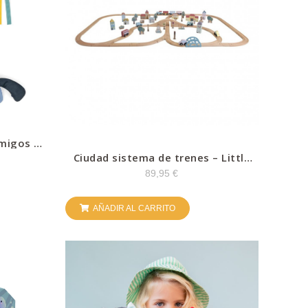
amigos –
Ciudad sistema de trenes – Little
Dutch
89,95
€
AÑADIR AL CARRITO