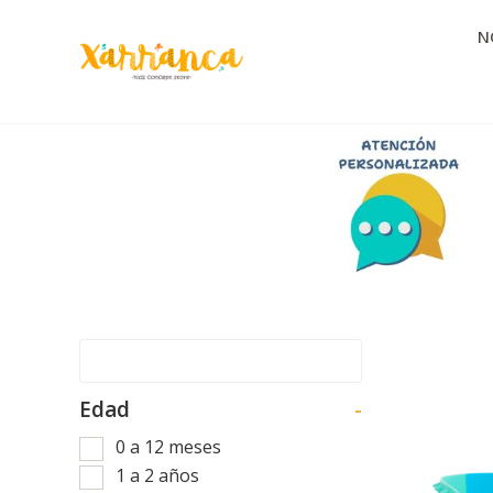
N
Edad
-
0 a 12 meses
1 a 2 años