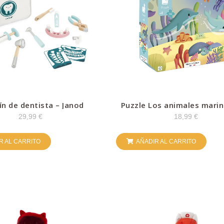
ín de dentista – Janod
Puzzle Los animales marin
pz – Janod
29,99
€
18,99
€
R AL CARRITO
AÑADIR AL CARRITO