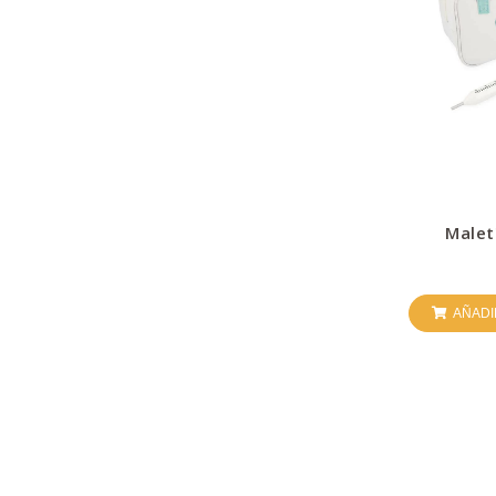
Malet
AÑADI