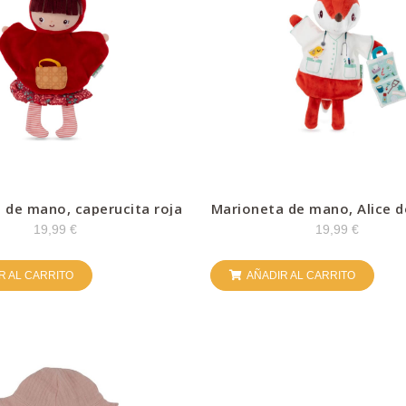
 de mano, caperucita roja
Marioneta de mano, Alice d
Lilliputiens
19,99
€
19,99
€
R AL CARRITO
AÑADIR AL CARRITO