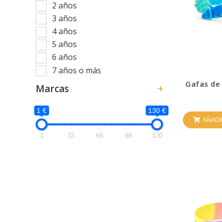
2 años
3 años
4 años
5 años
6 años
7 años o más
Gafas de 
Marcas
+
1 €
130 €
AÑADI
1
33
66
98
130