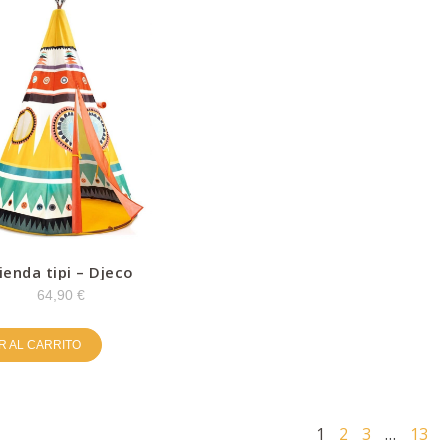
ienda tipi – Djeco
64,90
€
R AL CARRITO
1
2
3
…
13