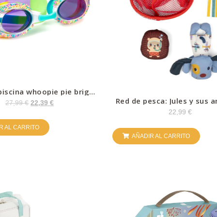
piscina whoopie pie bright
– Bling
Red de pesca: Jules y sus 
27,99
€
22,39
€
Lilliputiens
22,99
€
R AL CARRITO
AÑADIR AL CARRITO