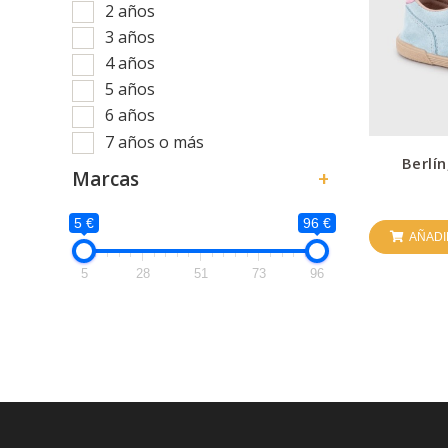
2 años
3 años
4 años
5 años
6 años
7 años o más
Berlín
Marcas
+
5 €
96 €
AÑADI
5
28
51
73
96