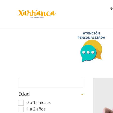
N
Edad
-
0 a 12 meses
1 a 2 años