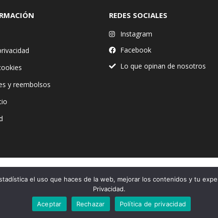
ORMACIÓN
REDES SOCIALES
Instagram
Facebook
privacidad
Lo que opinan de nosotros
 cookies
es y reembolsos
tio
d
stadística el uso que haces de la web, mejorar los contenidos y tu expe
Financiado por la Unión Europea – NextGenerationEU
Privacidad.
Aceptar
Rechazar
Política de privacidad