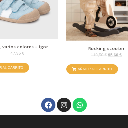
, varios colores – Igor
Rocking scooter
47,95
€
119,50
€
95,60
€
R AL CARRITO
AÑADIR AL CARRITO