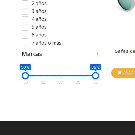
2 años
3 años
4 años
5 años
6 años
7 años o más
Gafas de
Marcas
+
30 €
36 €
AÑADI
30
32
33
35
36