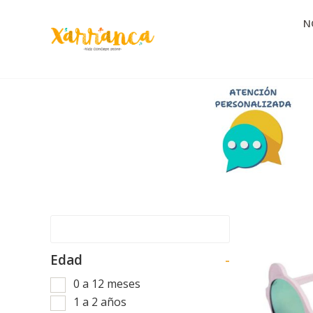
N
Edad
-
0 a 12 meses
1 a 2 años