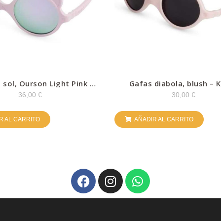
 sol, Ourson Light Pink –
Gafas diabola, blush – K
Kietla
36,00
€
30,00
€
R AL CARRITO
AÑADIR AL CARRITO