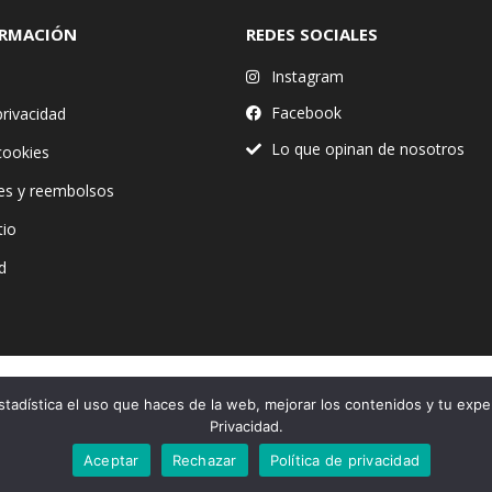
ORMACIÓN
REDES SOCIALES
Instagram
Facebook
privacidad
Lo que opinan de nosotros
 cookies
es y reembolsos
tio
d
stadística el uso que haces de la web, mejorar los contenidos y tu expe
Financiado por la Unión Europea – NextGenerationEU
Privacidad.
Aceptar
Rechazar
Política de privacidad