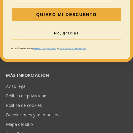
QUIERO MI DESCUENTO
XARRANCA
Inicio
No, gracias
Tienda
Conócenos
Inscribiéndome acepto
la política de privacidad
y
condiciones de uso del sitio.
Contacto
MÁS INFORMACIÓN
Aviso legal
Política de privacidad
Política de cookies
Devoluciones y reembolsos
Mapa del sitio