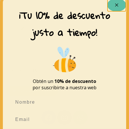
¡Tu 10% de descuento
justo a tiempo!
Deportiva Tiza – Baby
lobitos
46,00
€
28,00
€
Obtén un
10% de descuento
por suscribirte a nuestra web
AÑADIR AL CARRITO