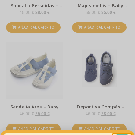
Sandalia Perseidas –
Mapis mellis – Baby
Baby lobitos
lobitos
45,00
€
28,00
€
65,00
€
35,00
€
AÑADIR AL CARRITO
AÑADIR AL CARRITO
Sandalia Ares – Baby
Deportiva Compás –
Lobitos
Baby lobitos
46,00
€
25,00
€
46,00
€
28,00
€
AÑADIR AL CARRITO
AÑADIR AL CARRITO