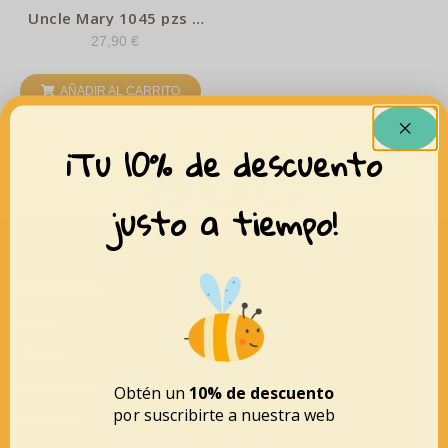
Uncle Mary 1045 pzs –
Koco
27,90
€
AÑADIR AL CARRITO
¡Tu 10% de descuento
justo a tiempo!
XARRANCA
Inicio
Tienda
Conócenos
Obtén un
10% de descuento
por suscribirte a nuestra web
Contacto