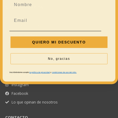
MÁS INFORMACIÓN
Aviso legal
Política de privacidad
Política de cookies
QUIERO MI DESCUENTO
Devoluciones y reembolsos
Mapa del sitio
No, gracias
Accesibilidad
Inscribiéndome acepto
la política de privacidad
y
condiciones de uso del sitio.
REDES SOCIALES
Instagram
Facebook
Lo que opinan de nosotros
CONTACTO