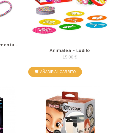
/menta –
Animalea – Lúdilo
15,00
€
AÑADIR AL CARRITO