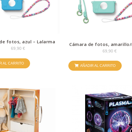
de fotos, azul – Lalarma
Cámara de fotos, amarillo
Lalarma
69,90
€
69,90
€
R AL CARRITO
AÑADIR AL CARRITO