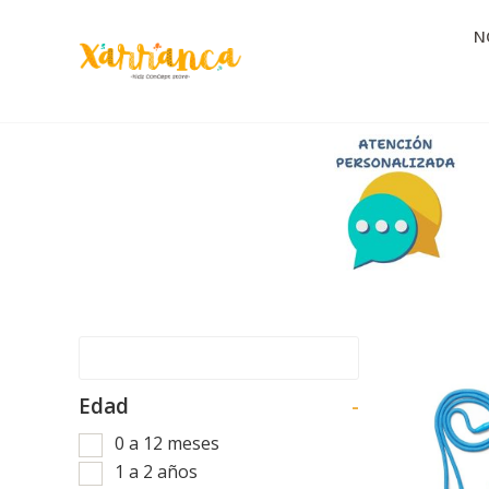
N
Edad
-
0 a 12 meses
1 a 2 años