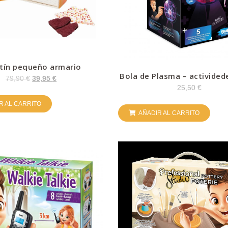
tín pequeño armario
Bola de Plasma – actividede
79,90
€
39,95
€
estática – Buki
25,50
€
R AL CARRITO
AÑADIR AL CARRITO