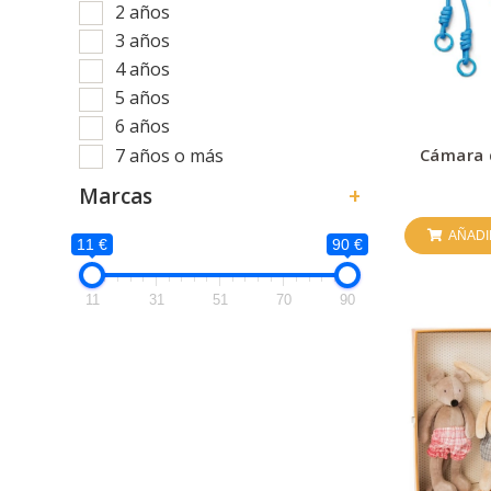
2 años
3 años
4 años
5 años
6 años
7 años o más
Cámara 
Marcas
+
AÑADI
11 €
90 €
11
31
51
70
90