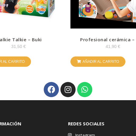
alkie Talkie – Buki
Profesional cerámica –
31,50
€
41,90
€
R AL CARRITO
AÑADIR AL CARRITO
ORMACIÓN
REDES SOCIALES
Instagram