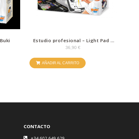
 Buki
Estudio profesional – Light Pad –
Buki
36,90
€
AÑADIR AL CARRITO
CONTACTO
+34 602 649 629