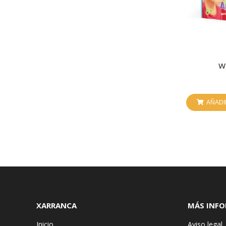
W
AÑADI
XARRANCA
MÁS INF
Inicio
Aviso legal