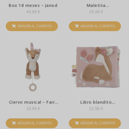
Box 18 meses – Janod
Maletita
descubrimiento –
49,99
€
29,99
€
Lilliputiens
AÑADIR AL CARRITO
AÑADIR AL CARRITO
Ciervo musical – Fairy
Libro blandito
garden – Little dutch
actividades Fairy
19,99
€
21,95
€
garden – Little Dutch
AÑADIR AL CARRITO
AÑADIR AL CARRITO