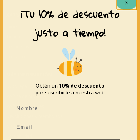
¡Tu 10% de descuento
XARRANCA
Inicio
justo a tiempo!
Tienda
Conócenos
Contacto
MÁS INFORMACIÓN
Obtén un
10% de descuento
Aviso legal
por suscribirte a nuestra web
Política de privacidad
Política de cookies
Devoluciones y reembolsos
Mapa del sitio
Accesibilidad