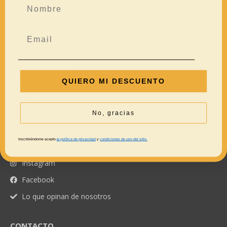
MÁS INFORMACIÓN
Aviso legal
Política de privacidad
Política de cookies
QUIERO MI DESCUENTO
Devoluciones y reembolsos
Mapa del sitio
No, gracias
Accesibilidad
Inscribiéndome acepto
la política de privacidad
y
condiciones de uso del sitio.
REDES SOCIALES
Instagram
Facebook
Lo que opinan de nosotros
CONTACTO