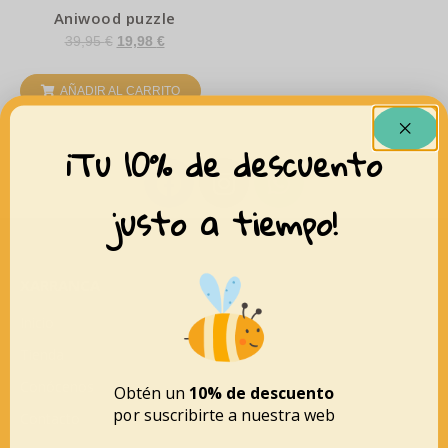
Aniwood puzzle
39,95
€
19,98
€
AÑADIR AL CARRITO
¡Tu 10% de descuento
justo a tiempo!
XARRANCA
Inicio
Tienda
Conócenos
Obtén un
10% de descuento
por suscribirte a nuestra web
Contacto